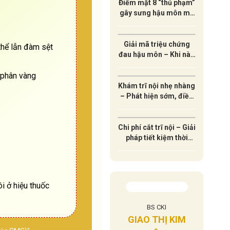
Điểm mặt 8 “thủ phạm”
gây sưng hậu môn mà
ít ai ngờ tới
Giải mã triệu chứng
thể lẫn đàm sệt
đau hậu môn – Khi nào
cần đi khám ngay?
 phân vàng
Khám trĩ nội nhẹ nhàng
– Phát hiện sớm, điều
trị hiệu quả lâu dài
Chi phí cắt trĩ nội – Giải
pháp tiết kiệm thời
gian và an toàn sức
khỏe
i ở hiệu thuốc
SĨ CKI
BS CKI
BÁC
NGÔ VIỆT HÀO
Ị HƯỜNG
GIAO THỊ KIM
LÊ A
Chuyên khoa: