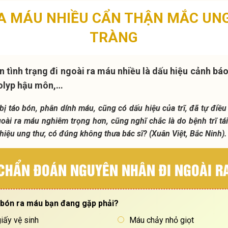
RA MÁU NHIỀU CẨN THẬN MẮC UN
TRÀNG
 tình trạng đi ngoài ra máu nhiều là dấu hiệu cảnh bá
polyp hậu môn,…
bị táo bón, phân dính máu, cũng có dấu hiệu của trĩ, đã tự điều t
goài ra máu nghiêm trọng hơn, cũng nghĩ chắc là do bệnh trĩ tá
hiệu ung thư, có đúng không thưa bác sĩ? (Xuân Việt, Bắc Ninh)
 CHẨN ĐOÁN NGUYÊN NHÂN ĐI NGOÀI R
o bón ra máu bạn đang gặp phải?
iấy vệ sinh
Máu chảy nhỏ giọt