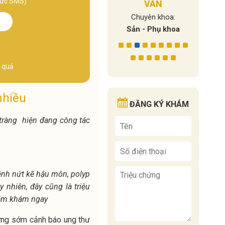
thức SMS)"
n khoa:
VÂN
Chuy
Y học cổ truyền - Vật
hụ khoa
Bác sĩ 
lý trị liệu – Phục hồi
Chuyên khoa:
chức năng
Sản - Phụ khoa
t quả
nhiều
ĐĂNG KÝ KHÁM
tràng hiện đang công tác
bệnh nứt kẽ hậu môn, polyp
nhiên, đây cũng là triệu
hăm khám ngay
hứng sớm cảnh báo ung thư