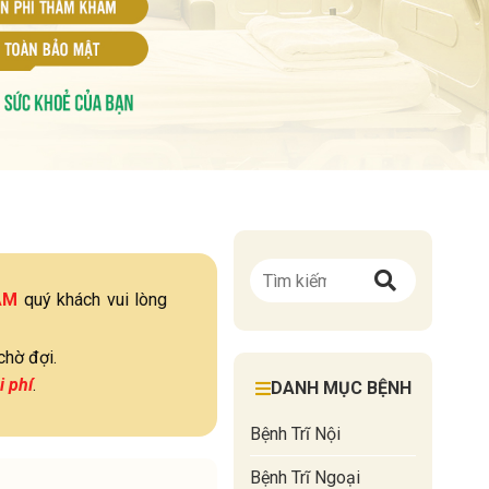
ÁM
quý khách vui lòng
chờ đợi.
i phí
.
DANH MỤC BỆNH
Bệnh Trĩ Nội
Bệnh Trĩ Ngoại