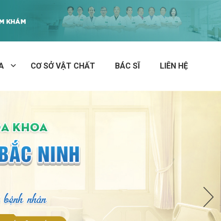
A
CƠ SỞ VẬT CHẤT
BÁC SĨ
LIÊN HỆ