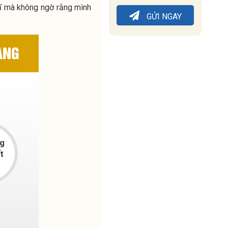
 trĩ mà không ngờ rằng mình
GỬI NGAY