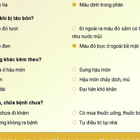
 tia
Máu dính trong phân
khi bị táo bón?
u đỏ tươi
Đi ngoài ra máu đỏ sẫm có 
như nước mũi
u đen
Máu đỏ bọc ở ngoài bề mặt
ng khác kèm theo?
ừa ở hậu môn
Sưng hậu môn
n
Hậu môn chảy dịch, mủ
dài
Đại tiện khó khăn
m, chữa bệnh chưa?
 chưa đi khám
Có mua thuốc uống, thuốc bô
ng không ra bệnh
Tự điều trị tại nhà
THẦY THUỐC ƯU TÚ,
BÁC 
BSCKII
BÙI TH
LÊ VĂN HỐT