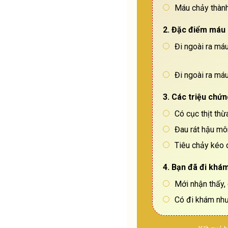
Máu chảy thành
2. Đặc điểm máu 
Đi ngoài ra má
Đi ngoài ra má
3. Các triệu chứ
Có cục thịt th
Đau rát hậu mô
Tiêu chảy kéo 
4. Bạn đã đi khá
Mới nhận thấy,
Có đi khám như