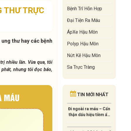
G THƯ TRỰC
Bệnh Trĩ Hỗn Hợp
Đại Tiện Ra Máu
ÁpXe Hậu Môn
o ung thư hay các bệnh
Polyp Hậu Môn
Nứt Kẽ Hậu Môn
rị nhiều lần. Vừa qua, tôi
Sa Trực Tràng
i phát, nhưng tôi đọc báo,
.
A MÁU
TIN MỚI NHẤT
Đi ngoài ra máu – Cẩn
thận dấu hiệu tiềm ẩn
của UNG THƯ !