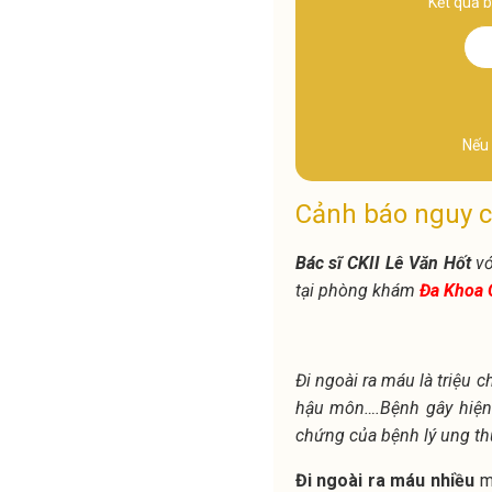
Kết quả b
Nếu 
Cảnh báo nguy cơ
Bác sĩ CKII Lê Văn Hốt
vớ
tại phòng khám
Đa Khoa 
Đi ngoài ra máu là triệu 
hậu môn….Bệnh gây hiện 
chứng của bệnh lý ung th
Đi ngoài ra máu nhiều
mà