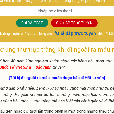
ài kiểm tra sẽ được gửi tới SĐT của bạn trong vòng 30 phút (Dưới hình 
Chuyê
Chuyên khoa:
Sản p
Ngoại Tiết niệu
GỬI BÀI TEST
GIẢI ĐÁP TRỰC TUYẾN
"Giải đáp trực tuyến"
không muốn chờ lâu, vui lòng click
để biết kế
 ung thư trực tràng khi đi ngoài ra máu 
i hơn 40 năm kinh nghiệm khám chữa các bệnh hậu môn trực 
Quốc Tế Việt Sing – Bắc Ninh
tư vấn:
[Tôi bị đi ngoài ra máu, muốn được bác sĩ Hốt tư vấn]
chứng gặp ở rất nhiều bệnh lý khác nhau vùng hậu môn như trĩ, 
tượng đi ngoài ra máu do tổn thương niêm mạc hậu môn. Tuy 
ư vùng hậu môn – trực tràng mà bạn Việt cần cảnh giác và đi t
u đen hoặc đỏ tươi lẫn trong phân là một trong những triệu c