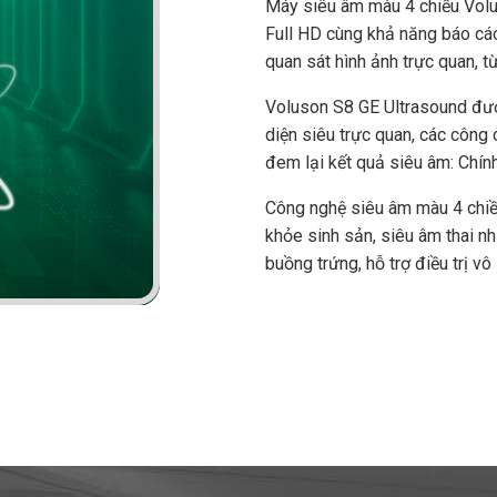
Máy siêu âm màu 4 chiều Volus
Full HD cùng khả năng báo cáo
quan sát hình ảnh trực quan, từ
Voluson S8 GE Ultrasound được
diện siêu trực quan, các công
đem lại kết quả siêu âm: Chín
Công nghệ siêu âm màu 4 chiề
khỏe sinh sản, siêu âm thai nh
buồng trứng, hỗ trợ điều trị vô