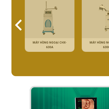
UN SƯƠNG
MÁY HỒNG NGOẠI CHX-
MÁY HỒNG N
G Y
630A
630