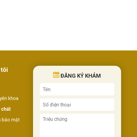
tôi
ĐĂNG KÝ KHÁM
uyên khoa
 chất
h bảo mật