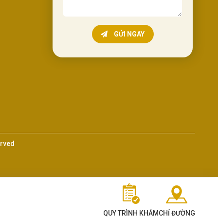
GỬI NGAY
erved
QUY TRÌNH KHÁM
CHỈ ĐƯỜNG