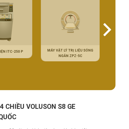
MÁY VẬT LÝ TRỊ LIỆU SÓNG
MÁY VẬT
ỆN ITC-250 P
NGẮN ZPZ-5C
NG
4 CHIỀU VOLUSON S8 GE
 QUỐC