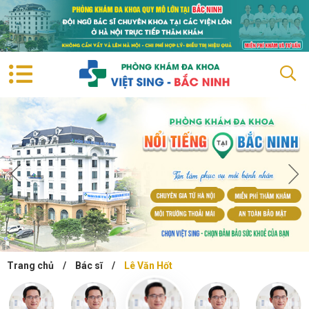
Trang chủ
/
Bác sĩ
/
Lê Văn Hốt